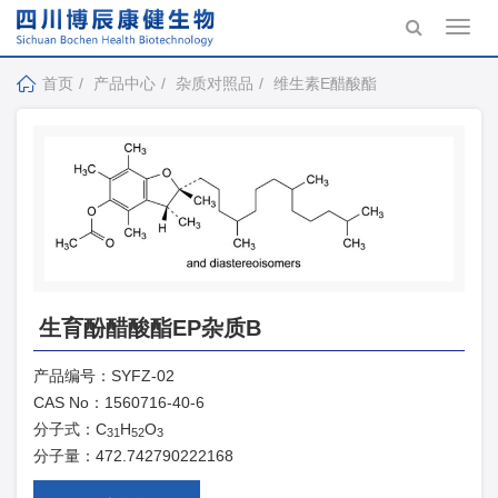
Toggl
navig
首页
产品中心
杂质对照品
维生素E醋酸酯
生育酚醋酸酯EP杂质B
产品编号：
SYFZ-02
CAS No：
1560716-40-6
分子式：
C
H
O
31
52
3
分子量：
472.742790222168